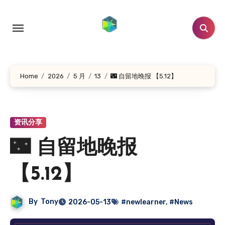
跳
转
到
内
容
Home
2026
5 月
13
🌃 自留地晚报 【5.12】
资讯分享
🌃 自留地晚报
【5.12】
By
Tony
2026-05-13
#newlearner
,
#News