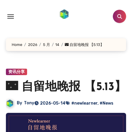
跳
转
到
内
容
Home
2026
5 月
14
🌃 自留地晚报 【5.13】
资讯分享
🌃 自留地晚报 【5.13】
By
Tony
2026-05-14
#newlearner
,
#News