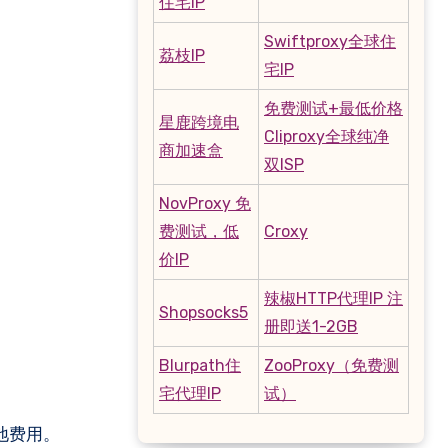
住宅IP
Swiftproxy全球住
荔枝IP
宅IP
免费测试+最低价格
星鹿跨境电
Cliproxy全球纯净
商加速盒
双ISP
NovProxy 免
费测试，低
Croxy
价IP
辣椒HTTP代理IP 注
Shopsocks5
册即送1-2GB
Blurpath住
ZooProxy（免费测
宅代理IP
试）
地费用。