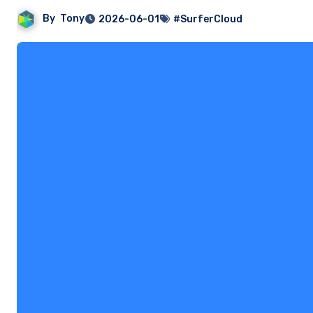
By
Tony
2026-06-01
#SurferCloud