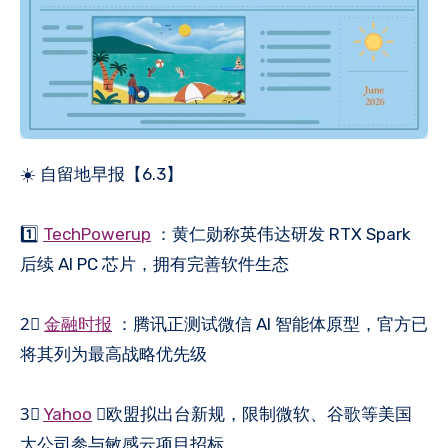
☀️ 自留地早报【6.3】
1️⃣
TechPowerup
：黄仁勋称英伟达研发 RTX Spark
后续 AI PC 芯片，拥有完善软件生态
2⃣️
金融时报
：腾讯正测试微信 AI 智能体原型，官方已
将其列为最高战略优先级
3⃣️
Yahoo
：欧盟拟出台新规，限制微软、谷歌等美国
大公司参与敏感云项目招标