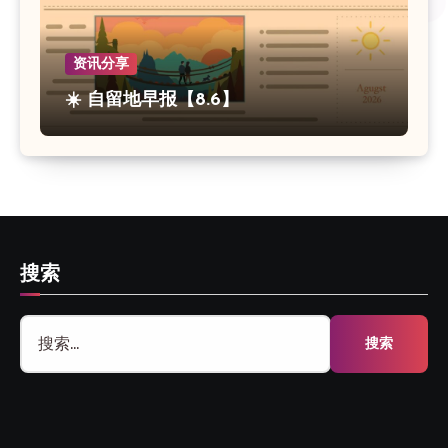
资讯分享
☀️ 自留地早报【8.6】
搜索
搜
索：