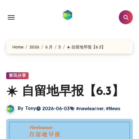
跳
转
到
内
容
Home
2026
6 月
3
☀️ 自留地早报【6.3】
资讯分享
☀️ 自留地早报【6.3】
By
Tony
2026-06-03
#newlearner
,
#News