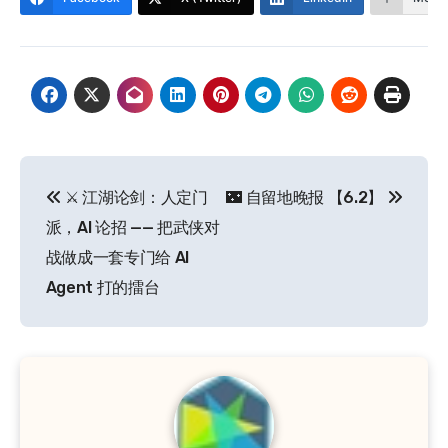
文
⚔️ 江湖论剑：人定门
🌃 自留地晚报 【6.2】
章
派，AI 论招 —— 把武侠对
导
战做成一套专门给 AI
Agent 打的擂台
航