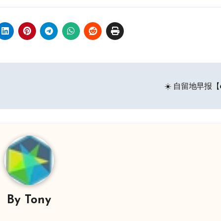
☀️ 自留地早报【
By
Tony