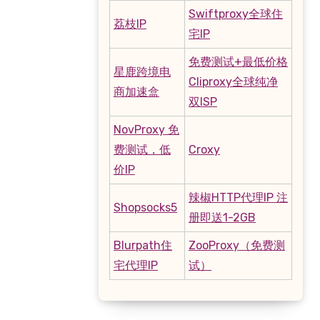
Swiftproxy全球住
荔枝IP
宅IP
免费测试+最低价格
星鹿跨境电
Cliproxy全球纯净
商加速盒
双ISP
NovProxy 免
费测试，低
Croxy
价IP
辣椒HTTP代理IP 注
Shopsocks5
册即送1-2GB
Blurpath住
ZooProxy（免费测
宅代理IP
试）