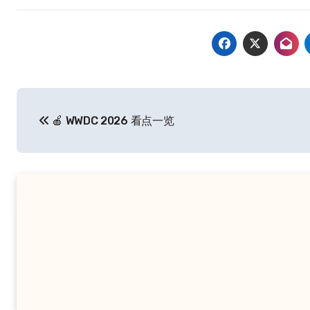
文
🍎 WWDC 2026 看点一览
章
导
航