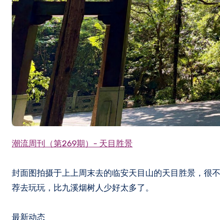
潮流周刊（第269期）- 天目胜景
封面图拍摄于上上周末去的临安天目山的天目胜景，很
荐去玩玩，比九溪烟树人少好太多了。
最新动态