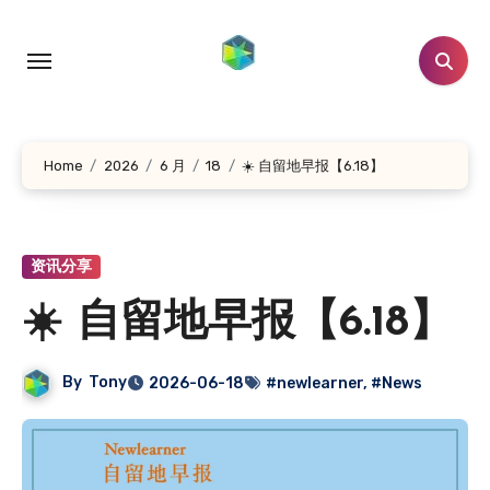
跳
转
到
内
容
Home
2026
6 月
18
☀️ 自留地早报【6.18】
资讯分享
☀️ 自留地早报【6.18】
By
Tony
2026-06-18
#newlearner
,
#News