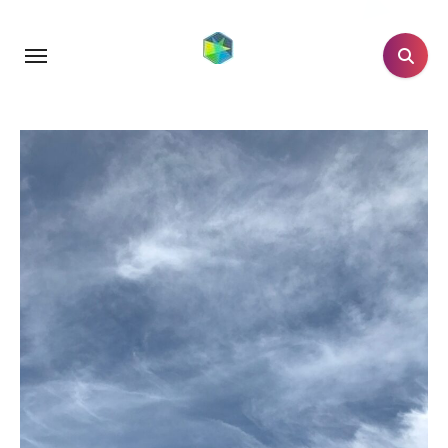
跳
转
到
内
容