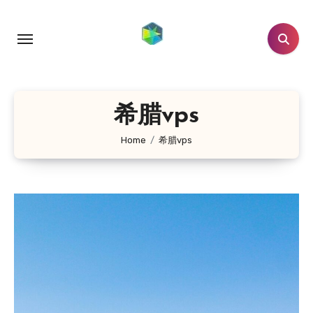
跳
转
到
内
容
希腊vps
Home
希腊vps