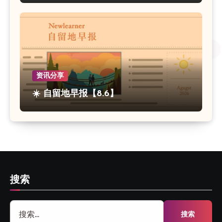
资讯分享
☀️ 自留地早报【8.6】
搜索
搜
索：