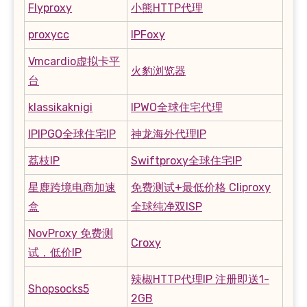
Flyproxy
小熊HTTP代理
proxycc
IPFoxy
Vmcardio虚拟卡平
火豹浏览器
台
klassikaknigi
IPWO全球住宅代理
IPIPGO全球住宅IP
神龙海外代理IP
荔枝IP
Swiftproxy全球住宅IP
星鹿跨境电商加速
免费测试+最低价格 Cliproxy
盒
全球纯净双ISP
NovProxy 免费测
Croxy
试，低价IP
辣椒HTTP代理IP 注册即送1-
Shopsocks5
2GB