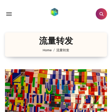
跳
转
到
内
容
流量转发
Home
流量转发