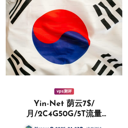
vps测评
Yin-Net 荫云7$/
月/2C4G50G/5T流量
@250Mbps/韩国双ISP住宅