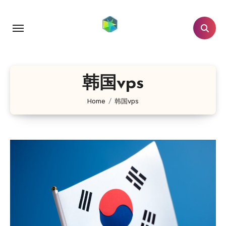
跳
转
到
内
容
韩国vps
Home
韩国vps