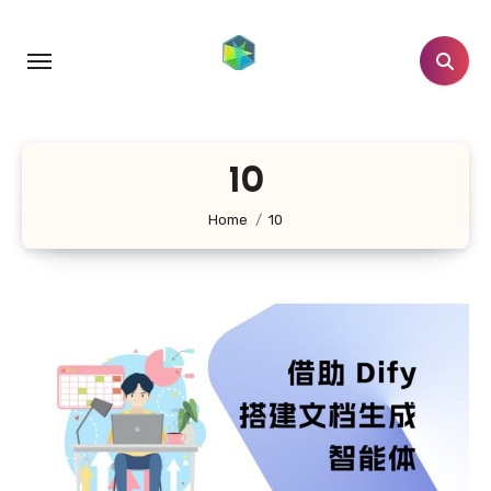
跳
转
到
内
容
10
Home
10