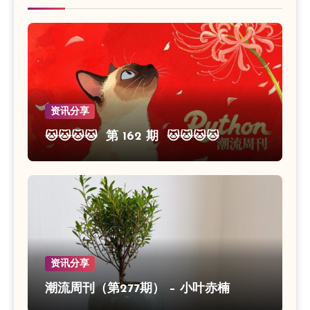
资讯分享
🐱🐱🐱🐱 第 162 期 🐱🐱🐱🐱
资讯分享
潮流周刊（第277期） – 小叶赤楠