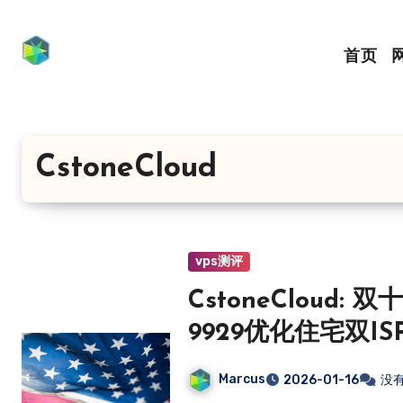
跳
转
首页
到
内
容
CstoneCloud
vps测评
CstoneCloud
9929优化住宅双ISP
ChatGPT等
Marcus
2026-01-16
没