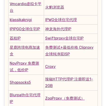
Vmcardio虚拟卡平
火豹浏览器
台
klassikaknigi
IPWO全球住宅代理
IPIPGO全球住宅IP
神龙海外代理IP
荔枝IP
Swiftproxy全球住宅IP
星鹿跨境电商加速
免费测试+最低价格 Cliproxy
盒
全球纯净双ISP
NovProxy 免费测
Croxy
试，低价IP
辣椒HTTP代理IP 注册即送1-
Shopsocks5
2GB
Blurpath住宅代理
ZooProxy（免费测试）
IP