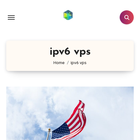
跳
转
到
内
容
ipv6 vps
Home
ipv6 vps