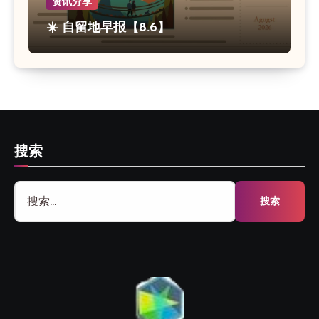
资讯分享
☀️ 自留地早报【8.6】
搜索
搜
索：