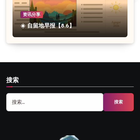
资讯分享
☀️ 自留地早报【8.6】
搜索
搜
索：