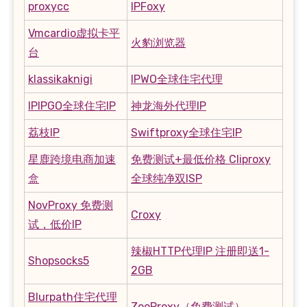
proxycc
IPFoxy
Vmcardio虚拟卡平
火豹浏览器
台
klassikaknigi
IPWO全球住宅代理
IPIPGO全球住宅IP
神龙海外代理IP
荔枝IP
Swiftproxy全球住宅IP
星鹿跨境电商加速
免费测试+最低价格 Cliproxy
盒
全球纯净双ISP
NovProxy 免费测
Croxy
试，低价IP
辣椒HTTP代理IP 注册即送1-
Shopsocks5
2GB
Blurpath住宅代理
ZooProxy（免费测试）