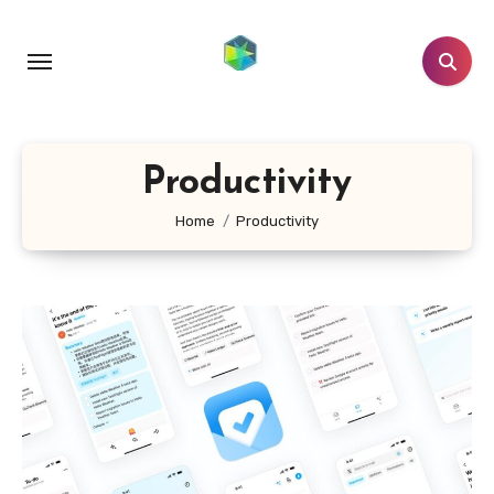
跳
转
到
内
容
Productivity
Home
Productivity