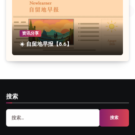
资讯分享
☀️ 自留地早报【8.6】
搜索
搜
索：