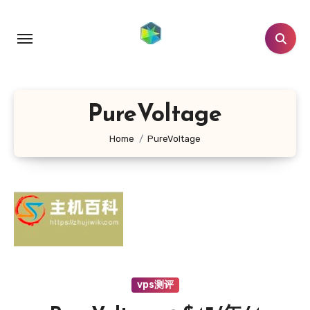
跳
转
到
内
容
PureVoltage
Home
PureVoltage
vps测评