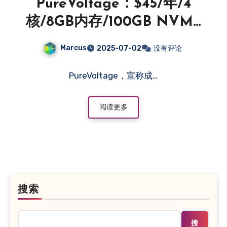
PureVoltage：$45/年/4
核/8GB内存/100GB NVMe
空间/10TB流量/1Gbps端
Marcus
2025-07-02
没有评论
口/KVM/西雅图/纽约-主机百
科
PureVoltage，宣称成…
阅读更多
搜索
搜