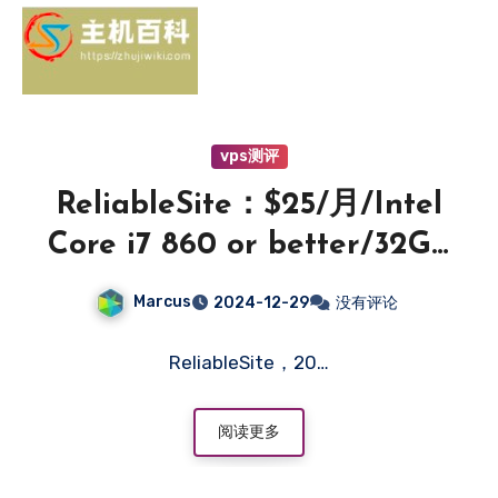
vps测评
ReliableSite：$25/月/Intel
Core i7 860 or better/32GB
内存/1TB SSD硬盘/DDOS/不
Marcus
2024-12-29
没有评论
限流量/1Gbps带宽/DDOS/纽
约/迈阿密/洛杉矶-主机百科
ReliableSite，20…
阅读更多