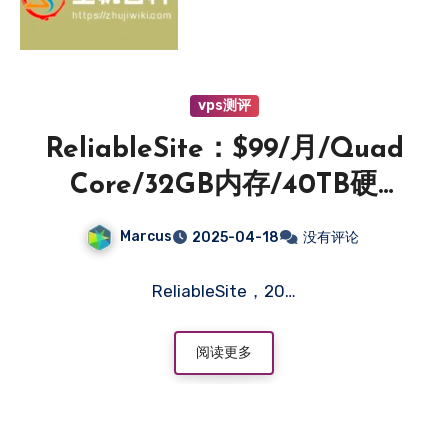
vps测评
ReliableSite：$99/月/Quad
Core/32GB内存/40TB硬
盘/DDOS/不限流量/1Gbps带
Marcus
2025-04-18
没有评论
宽/DDOS/纽约/迈阿密/洛杉
矶-主机百科
ReliableSite，20…
阅读更多