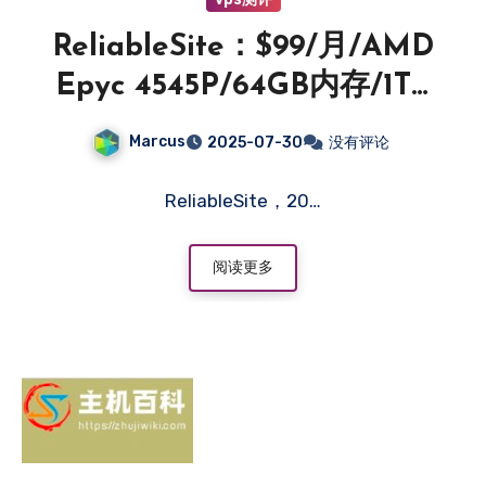
ReliableSite：$99/月/AMD
Epyc 4545P/64GB内存/1TB
NVMe硬盘/DDOS/不限流
Marcus
2025-07-30
没有评论
量/1Gbps带宽/DDOS/洛杉
矶/纽约/迈阿密-主机百科
ReliableSite，20…
阅读更多