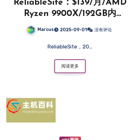
ReliableSite：$139/月/AMD
Ryzen 9900X/192GB内
存/8TB NVMe硬盘/DDOS/
Marcus
2025-09-01
没有评论
不限流量/1Gbps带宽/DDOS/
洛杉矶/纽约/迈阿密-主机百
ReliableSite，20…
科
阅读更多
vps测评