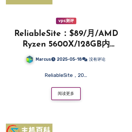
vps测评
ReliableSite：$89/月/AMD
Ryzen 5600X/128GB内
存/1TB NVMe硬盘/DDOS/
Marcus
2025-05-18
没有评论
不限流量/1Gbps带宽/DDOS/
洛杉矶/纽约/迈阿密-主机百
ReliableSite，20…
科
阅读更多