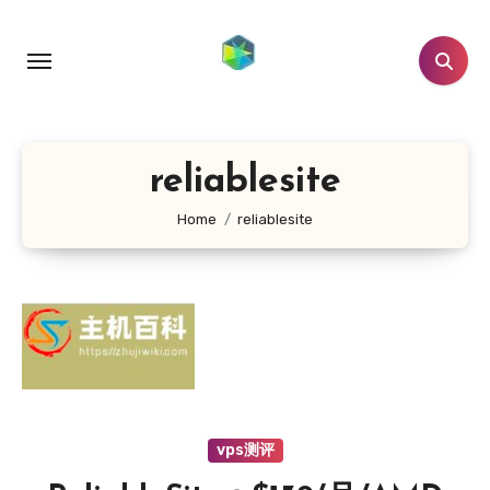
跳
转
到
内
容
reliablesite
Home
reliablesite
vps测评