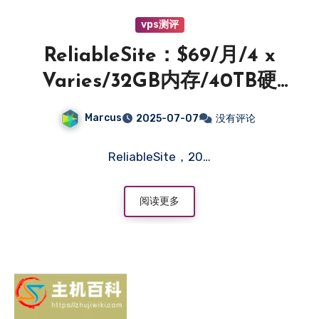
vps测评
ReliableSite：$69/月/4 x
Varies/32GB内存/40TB硬
盘/DDOS/不限流量/1Gbps带
Marcus
2025-07-07
没有评论
宽/DDOS/洛杉矶/纽约/迈阿
密-主机百科
ReliableSite，20…
阅读更多