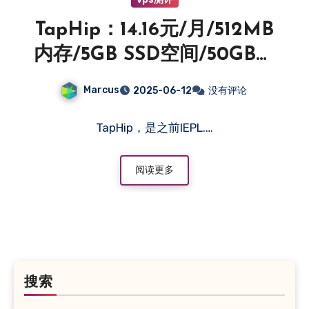
TapHip：14.16元/月/512MB
内存/5GB SSD空间/50GB流
量/20MB/s-128MB/s端
Marcus
2025-06-12
没有评论
口/NAT/KVM/广港IEPL/三
网IEPL-主机百科
TapHip，是之前IEPL.…
阅读更多
搜索