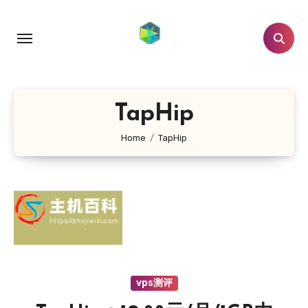
跳
转
到
内
容
TapHip
Home
TapHip
vps测评