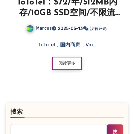
ToToTel：$72/年/512MB内
存/10GB SSD空间/不限流
量/35Mbps-10Gbps端
Marcus
2025-05-13
没有评论
口/KVM/香港CMI/日本-主机
百科
ToToTel，国内商家，Vm…
阅读更多
搜索
搜