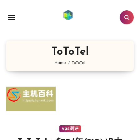
跳
转
到
内
容
ToToTel
Home
ToToTel
vps测评