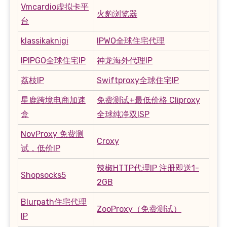
Vmcardio虚拟卡平
火豹浏览器
台
klassikaknigi
IPWO全球住宅代理
IPIPGO全球住宅IP
神龙海外代理IP
荔枝IP
Swiftproxy全球住宅IP
星鹿跨境电商加速
免费测试+最低价格 Cliproxy
盒
全球纯净双ISP
NovProxy 免费测
Croxy
试，低价IP
辣椒HTTP代理IP 注册即送1-
Shopsocks5
2GB
Blurpath住宅代理
ZooProxy（免费测试）
IP