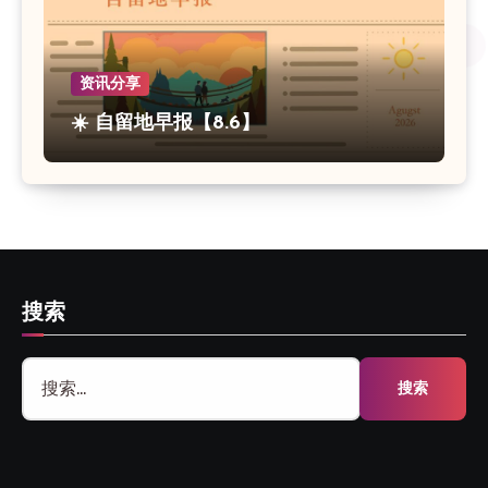
资讯分享
☀️ 自留地早报【8.6】
搜索
搜
索：