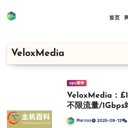
跳
转
首页
到
内
容
VeloxMedia
vps测评
VeloxMedia：
不限流量/1Gbp
Marcus
2025-08-12