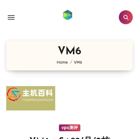
跳
转
到
内
容
VM6
Home
VM6
vps测评