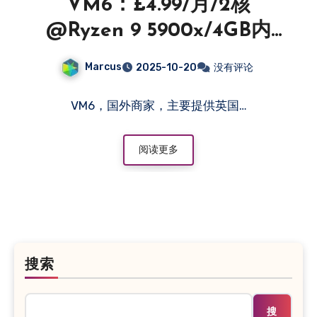
VM6：£4.99/月/2核
@Ryzen 9 5900x/4GB内
存/100GB NVMe空间/不限
Marcus
2025-10-20
没有评论
流量/1Gbps端口/KVM/英国-
主机百科
VM6，国外商家，主要提供英国…
阅读更多
搜索
搜