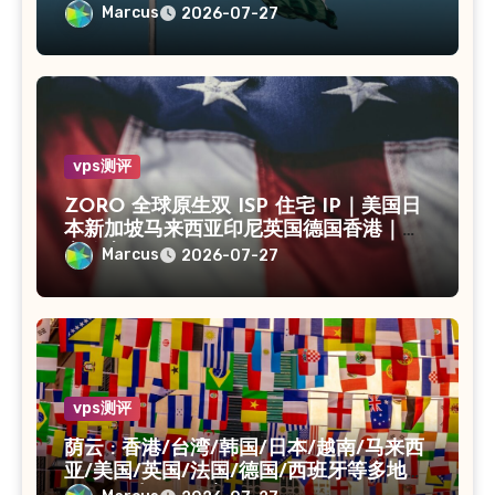
海CN2｜入口出口独享IP
Marcus
2026-07-27
vps测评
ZORO 全球原生双 ISP 住宅 IP｜美国日
本新加坡马来西亚印尼英国德国香港｜独
享静态 IPv4
Marcus
2026-07-27
vps测评
荫云 : 香港/台湾/韩国/日本/越南/马来西
亚/美国/英国/法国/德国/西班牙等多地