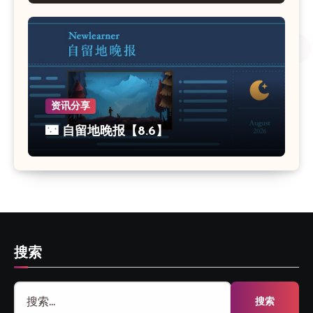
资讯分享
🌃 自留地晚报【8.6】
搜索
搜
索：