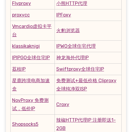
Flyproxy
小熊HTTP代理
proxycc
IPFoxy
Vmcardio虚拟卡平
火豹浏览器
台
klassikaknigi
IPWO全球住宅代理
IPIPGO全球住宅IP
神龙海外代理IP
荔枝IP
Swiftproxy全球住宅IP
星鹿跨境电商加速
免费测试+最低价格 Cliproxy
盒
全球纯净双ISP
NovProxy 免费测
Croxy
试，低价IP
辣椒HTTP代理IP 注册即送1-
Shopsocks5
2GB