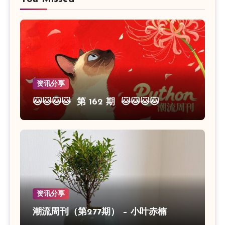
资讯分享
🐱🐱🐱🐱 第 162 期 🐱🐱🐱🐱
资讯分享
潮流周刊（第277期） – 小叶赤楠