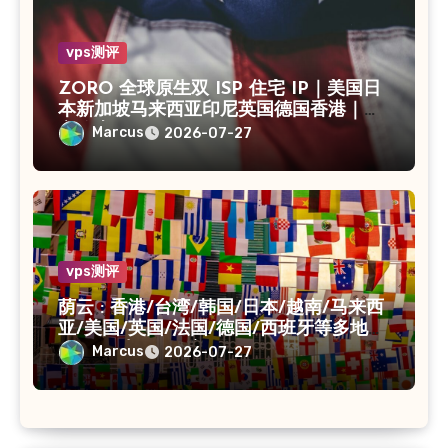
vps测评
ZORO 全球原生双 ISP 住宅 IP｜美国日
本新加坡马来西亚印尼英国德国香港｜独
享静态 IPv4
Marcus
2026-07-27
vps测评
荫云 : 香港/台湾/韩国/日本/越南/马来西
亚/美国/英国/法国/德国/西班牙等多地
VPS/原生IP /住宅IP/双ISP
Marcus
2026-07-27