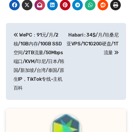
文
WePC：91元/月/2
Habari : 34$/月/坦桑尼
章
核/1GB内存/10GB SSD
亚VPS/1C1G20G硬盘/1T
导
空间/2TB流量/50Mbps
流量
端口/KVM/印尼/日本/韩
航
国/新加坡/台湾/泰国/原
生IP，TikTok专线-主机
百科