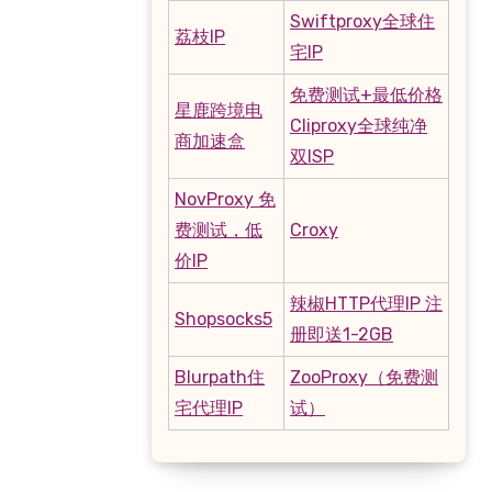
Swiftproxy全球住
荔枝IP
宅IP
免费测试+最低价格
星鹿跨境电
Cliproxy全球纯净
商加速盒
双ISP
NovProxy 免
费测试，低
Croxy
价IP
辣椒HTTP代理IP 注
Shopsocks5
册即送1-2GB
Blurpath住
ZooProxy（免费测
宅代理IP
试）