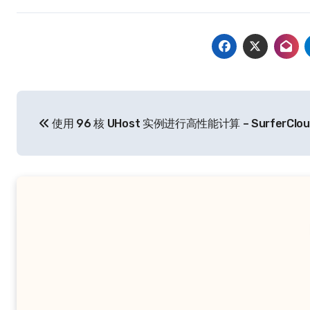
文
使用 96 核 UHost 实例进行高性能计算 – SurferClo
章
导
航