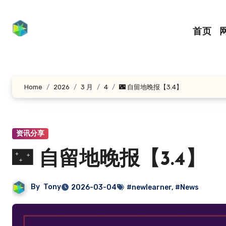
跳
转
首页
到
内
容
Home
2026
3 月
4
🌃 自留地晚报【3.4】
资讯分享
🌃 自留地晚报【3.4】
By
Tony
2026-03-04
#newlearner
,
#News